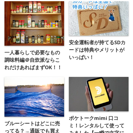
安全運転者が持てるSDカ
ードは特典やメリットが
一人暮らしで必要なもの
いっぱい！
調味料編＠自炊派ならこ
れだけあればまずOK！！
ポケトークmimi 口コ
ブルーシートはどこに売
ミ！レンタルして使って
ってる？→通販でも買え
みました【一瞬で文字に