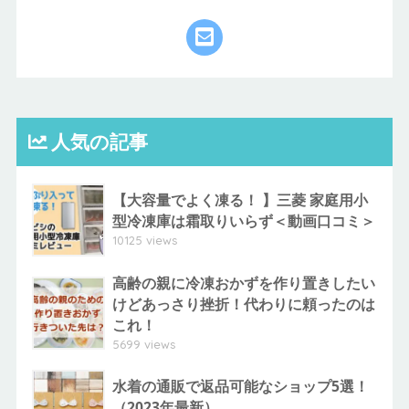
人気の記事
【大容量でよく凍る！ 】三菱 家庭用小
型冷凍庫は霜取りいらず＜動画口コミ＞
10125 views
高齢の親に冷凍おかずを作り置きしたい
けどあっさり挫折！代わりに頼ったのは
これ！
5699 views
水着の通販で返品可能なショップ5選！
（2023年最新）