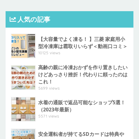
人気の記事
【大容量でよく凍る！ 】三菱 家庭用小
型冷凍庫は霜取りいらず＜動画口コミ＞
10125 views
高齢の親に冷凍おかずを作り置きしたい
けどあっさり挫折！代わりに頼ったのは
これ！
5699 views
水着の通販で返品可能なショップ5選！
（2023年最新）
5571 views
安全運転者が持てるSDカードは特典や